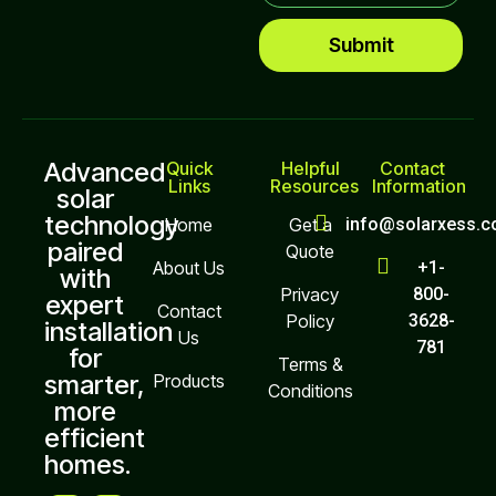
Submit
Advanced
Quick
Helpful
Contact
Links
Resources
Information
solar
technology
Home
Get a
info@solarxess.
paired
Quote
About Us
+1-
with
Privacy
800-
expert
Contact
Policy
3628-
installation
Us
781
for
Terms &
smarter,
Products
Conditions
more
efficient
homes.