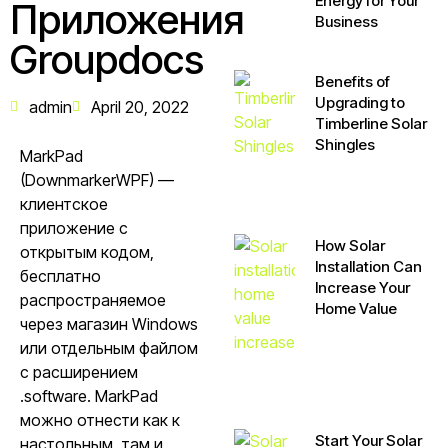
Energy for Your
Приложения
Business
Groupdocs
Benefits of
Upgrading to
admin
April 20, 2022
Timberline Solar
Shingles
MarkPad
(DownmarkerWPF) —
клиентское
приложение с
How Solar
открытым кодом,
Installation Can
бесплатно
Increase Your
распространяемое
Home Value
через магазин Windows
или отдельным файлом
с расширением
.software. MarkPad
можно отнести как к
Start Your Solar
настольным, там и