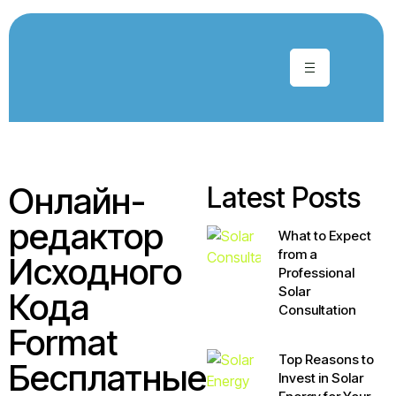
Онлайн-
Latest Posts
редактор
What to Expect
from a
Исходного
Professional
Solar
Кода
Consultation
Format
Top Reasons to
Бесплатные
Invest in Solar