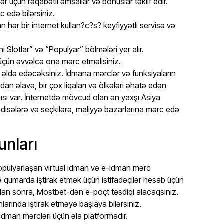
üçün rəqabətli əmsallar və bonuslar təklif edir.
c edə bilərsiniz.
ər bir internet kullan?c?s? keyfiyyətli servisə və
i Slotlar” və “Populyar” bölmələri yer alır.
üçün əvvəlcə ona mərc etməlisiniz.
 əldə edəcəksiniz. İdmana mərclər və funksiyaların
ndan əlavə, bir çox liqaları və ölkələri əhatə edən
ısı var. İnternetdə mövcud olan ən yaxşı Asiya
hadisələrə və seçkilərə, maliyyə bazarlarına mərc edə
unları
opulyarlaşan virtual idman və e-idman mərc
ə qumarda iştirak etmək üçün istifadəçilər hesab üçün
dan sonra, Mostbet-dən e-poçt təsdiqi alacaqsınız.
rında iştirak etməyə başlaya bilərsiniz.
dman mərcləri üçün əla platformadır.