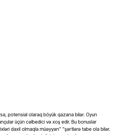
sa, potensial olaraq böyük qazana bilər. Oyun
unçular üçün cəlbedici və xoş edir. Bu bonuslar
xləri daxil olmaqla müəyyən” “şərtlərə tabe ola bilər.