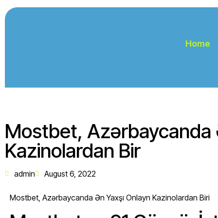
Home
Mostbet, Azərbaycanda 
Kazinolardan Bir
admin
August 6, 2022
Mostbet, Azərbaycanda Ən Yaxşı Onlayn Kazinolardan Biri